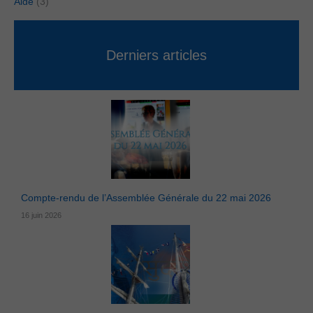
Aide
(3)
Nécessaires
Les cookies
nécessaires ne
peuvent pas
être
Derniers articles
désactivés. Ils
sont
indispensables
au bon
fonctionnement
du site Web.
Statistiques
Les cookies
statistiques
sont utilisés
pour mesurer
Compte-rendu de l’Assemblée Générale du 22 mai 2026
l'audience du
16 juin 2026
site et
comprendre
comment les
visiteurs
utilisent ce
dernier.