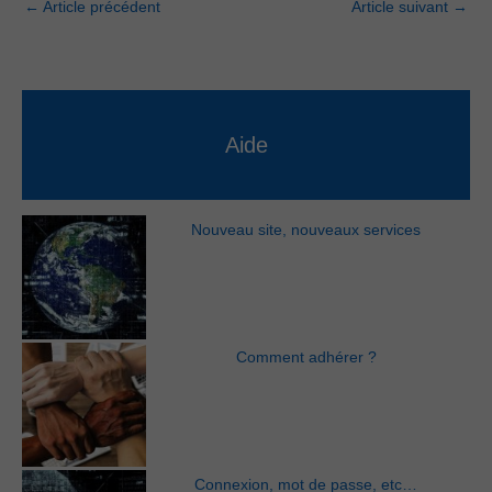
←
Article précédent
Article suivant
→
Aide
Nouveau site, nouveaux services
Comment adhérer ?
Connexion, mot de passe, etc…