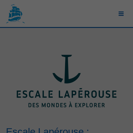
Aller
au
contenu
Escale Lapérouse :