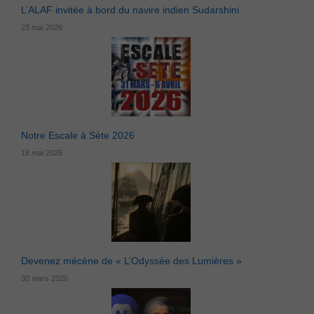
Fonctionnels
L’ALAF invitée à bord du navire indien Sudarshini
Les cookies
fonctionnels
23 mai 2026
permettent
l'utilisation de
certains
contenus
embarqués
(ex: Youtube,
Vimeo) et
contribuent
ainsi à
l'amélioration
Notre Escale à Sète 2026
du confort de
navigation.
18 mai 2026
Devenez mécène de « L’Odyssée des Lumières »
30 mars 2026