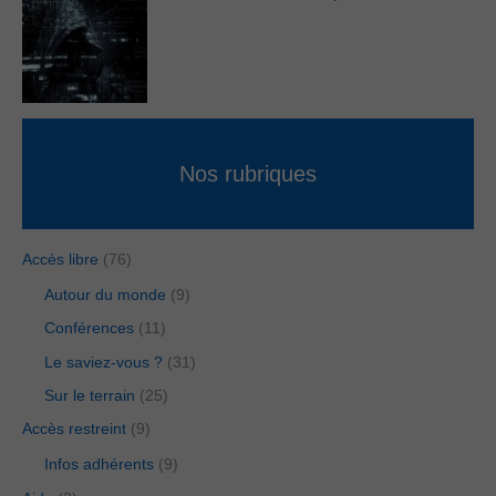
Nos rubriques
Accès libre
(76)
Autour du monde
(9)
Conférences
(11)
Le saviez-vous ?
(31)
Sur le terrain
(25)
Accès restreint
(9)
Infos adhérents
(9)