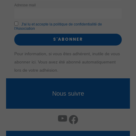
Adresse mail
J'ai lu et accepte la politique de confidentialité de
l'Association
Pour information, si vous êtes adhérent, inutile de vous
abonner ici. Vous avez été abonné automatiquement
lors de votre adhésion.
Nous suivre
YouTube
Facebook