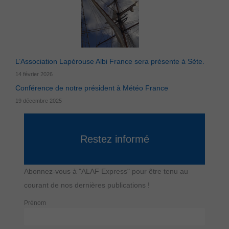
Statistiques
Les cookies
statistiques
sont utilisés
pour mesurer
l'audience du
site et
L’Association Lapérouse Albi France sera présente à Sète.
comprendre
comment les
14 février 2026
visiteurs
Conférence de notre président à Météo France
utilisent ce
dernier.
19 décembre 2025
Fonctionnels
Les cookies
Restez informé
fonctionnels
permettent
l'utilisation de
certains
Abonnez-vous à "ALAF Express" pour être tenu au
contenus
embarqués
courant de nos dernières publications !
(ex: Youtube,
Vimeo) et
Prénom
contribuent
ainsi à
l'amélioration