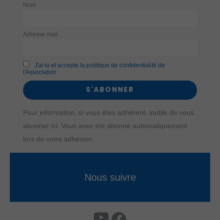
du confort de
Nom
navigation.
Adresse mail
J'ai lu et accepte la politique de confidentialité de
l'Association
Pour information, si vous êtes adhérent, inutile de vous
abonner ici. Vous avez été abonné automatiquement
lors de votre adhésion.
Nous suivre
YouTube
Facebook