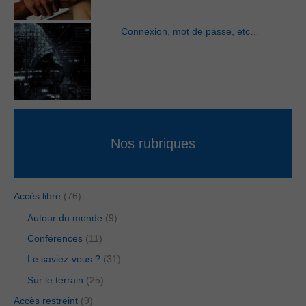
Connexion, mot de passe, etc…
Nos rubriques
Accès libre
(76)
Autour du monde
(9)
Conférences
(11)
Le saviez-vous ?
(31)
Sur le terrain
(25)
Accès restreint
(9)