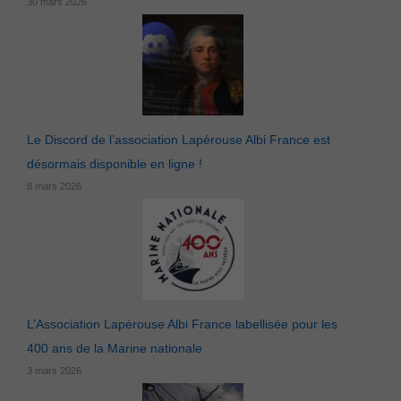
30 mars 2026
Le Discord de l’association Lapérouse Albi France est
désormais disponible en ligne !
8 mars 2026
Nécessaires
Les cookies
nécessaires ne
peuvent pas
être
désactivés. Ils
sont
L’Association Lapérouse Albi France labellisée pour les
indispensables
au bon
400 ans de la Marine nationale
fonctionnement
du site Web.
3 mars 2026